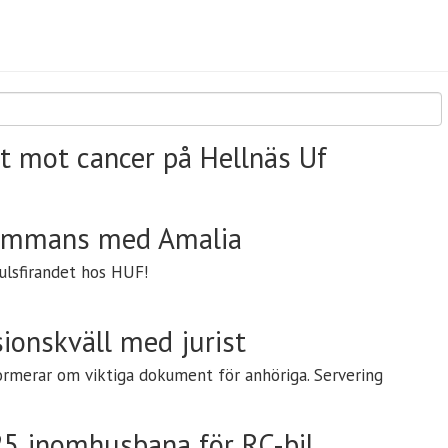
t mot cancer på Hellnäs Uf
lsammans med Amalia
julsfirandet hos HUF!
ionskväll med jurist
rmerar om viktiga dokument för anhöriga. Servering
5 inomhusbana för RC-bil