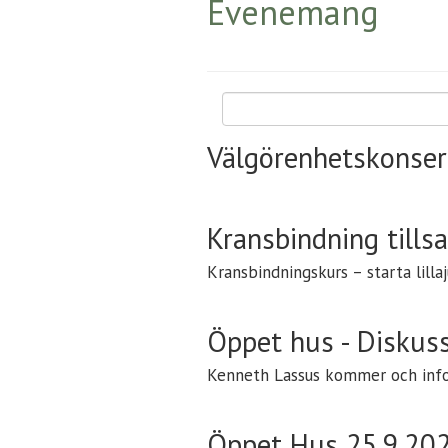
Evenemang
Sök
Välgörenhetskonser
Kransbindning til
Kransbindningskurs – starta lilla
Öppet hus - Diskuss
Kenneth Lassus kommer och info
Öppet Hus 25.9.202