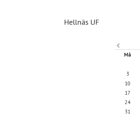
Hellnäs UF
Hellnäs UF
Må
3
10
17
24
31