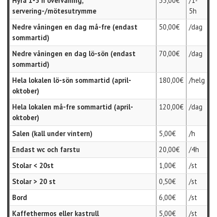
Hyra 1-5 h övervåning,
35,00€
/1-
servering-/mötesutrymme
5h
Nedre våningen en dag må-fre (endast
50,00€
/dag
sommartid)
Nedre våningen en dag lö-sön (endast
70,00€
/dag
sommartid)
Hela lokalen lö-sön sommartid (april-
180,00€
/helg
oktober)
Hela lokalen må-fre sommartid (april-
120,00€
/dag
oktober)
Salen (kall under vintern)
5,00€
/h
Endast wc och farstu
20,00€
/4h
Stolar < 20st
1,00€
/st
Stolar > 20 st
0,50€
/st
Bord
6,00€
/st
Kaffethermos eller kastrull
5,00€
/st