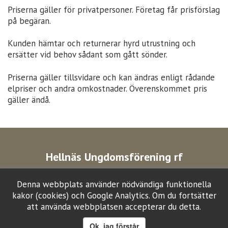
Priserna gäller för privatpersoner. Företag får prisförslag
på begäran.
Kunden hämtar och returnerar hyrd utrustning och
ersätter vid behov sådant som gått sönder.
Priserna gäller tillsvidare och kan ändras enligt rådande
elpriser och andra omkostnader. Överenskommet pris
gäller ändå.
Hellnäs Ungdomsförening rf
Lokalvägen 71
Denna webbplats använder nödvändiga funktionella
66800 ORAVAIS
kakor (cookies) och Google Analytics. Om du fortsätter
att använda webbplatsen accepterar du detta.
hellnasuf
gmail.com
Ok, jag förstår