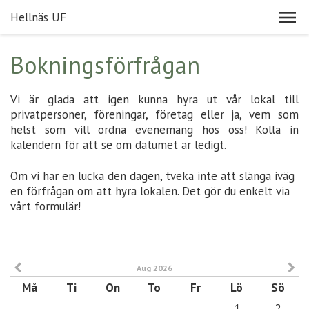
Hellnäs UF
Bokningsförfrågan
Vi är glada att igen kunna hyra ut vår lokal till
privatpersoner, föreningar, företag eller ja, vem som
helst som vill ordna evenemang hos oss! Kolla in
kalendern för att se om datumet är ledigt.
Om vi har en lucka den dagen, tveka inte att slänga iväg
en förfrågan om att hyra lokalen. Det gör du enkelt via
vårt formulär!
Aug 2026
Må
Ti
On
To
Fr
Lö
Sö
1
2