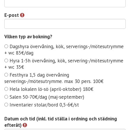
E-post
Vilken typ av bokning?
V
Dagshyra övervåning, kök, serverings-/mötesutrymme
i
+ wc 85€/dag
l
Hyra 1-5h övervåning, kök, servering-/mötesutrymme
k
+ wc 35€
e
n
Festhyra 1,5 dag övervåning
t
serverings-/mötesutrymme. max 30 pers. 100€
y
Hela lokalen lö-sö (april-oktober) 180€
p
Salen 50-70€/dag (maj-september)
a
Inventarier stolar/bord 0,5-6€/st
v
b
Datum och tid (inkl. tid ställa i ordning och städning
o
efteråt)
k