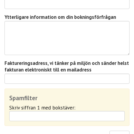
n
i
n
Ytterligare information om din bokningsförfrågan
g
?
Faktureringsadress, vi tänker på miljön och sänder helst
fakturan elektroniskt till en mailadress
Spamfilter
Skriv siffran 1 med bokstäver: